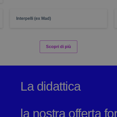
ody
.iosvizzini.edu.it
1
Il cookie registra la scelta dell’utente per 
settimana
caratteri
o
.iosvizzini.edu.it
1
Il cookie registra la scelta dell’utente per l
settimana
Interpelli (ex Mad)
.iosvizzini.edu.it
1
Il cookie registra la scelta dell’utente per l
settimana
esterni
Scopri di più
La didattica
la nostra offerta f