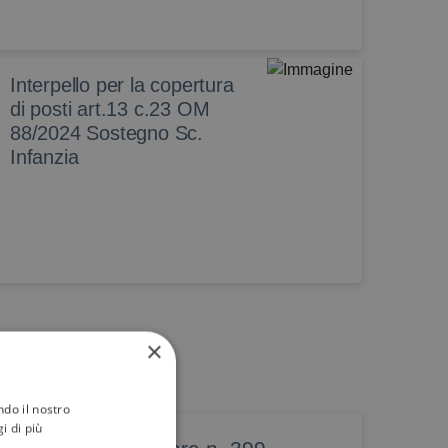
Interpello per la copertura
di posti art.13 c.23 OM
88/2024 Sostegno Sc.
Infanzia
×
ndo il nostro
i di più