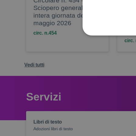
Circolare n. 454 –
Circ
Sciopero generale
Vari
intera giornata del 29
seg
maggio 2026
sin
19/
circ. n.454
circ.
Vedi tutti
Sono i cookie che servono 
ulteriori e sono normalment
potrebbero essere compiu
Servizi
(visualizzazione dell’estra
mantenere l’identificazione
Nome
Libri di testo
madisoft_gray_scale
Adozioni libri di testo