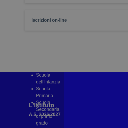
dimensioneCarattereB
madisoft_alto_contrast
Iscrizioni on-line
showLinkEsterni
Scuola
dell'Infanzia
Scuola
Primaria
Scuola
L'Istituto
Secondaria
A.S. 2026/2027
di primo
grado