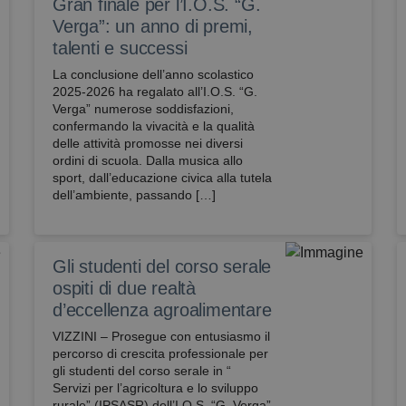
Gran finale per l’I.O.S. “G.
Verga”: un anno di premi,
talenti e successi
La conclusione dell’anno scolastico
2025-2026 ha regalato all’I.O.S. “G.
Verga” numerose soddisfazioni,
confermando la vivacità e la qualità
delle attività promosse nei diversi
ordini di scuola. Dalla musica allo
sport, dall’educazione civica alla tutela
dell’ambiente, passando […]
Gli studenti del corso serale
ospiti di due realtà
d’eccellenza agroalimentare
VIZZINI – Prosegue con entusiasmo il
percorso di crescita professionale per
gli studenti del corso serale in “
Servizi per l’agricoltura e lo sviluppo
rurale” (IPSASR) dell’I.O.S. “G. Verga”