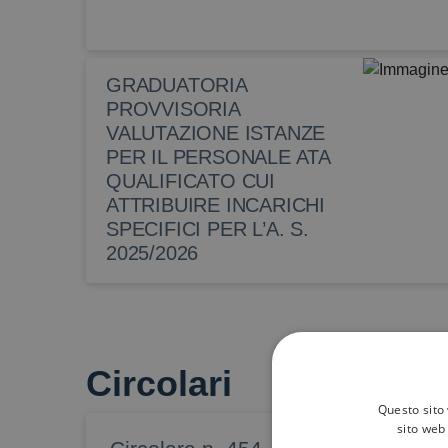
GRADUATORIA
PROVVISORIA
VALUTAZIONE ISTANZE
PER IL PERSONALE ATA
QUALIFICATO CUI
ATTRIBUIRE INCARICHI
SPECIFICI PER L’A. S.
2025/2026
Circolari
Questo sito 
sito web 