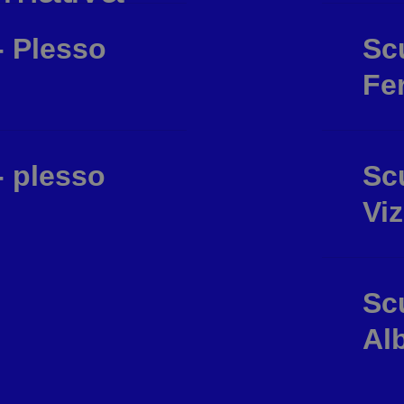
- Plesso
Scu
Fe
- plesso
Scu
Viz
Scu
Alb