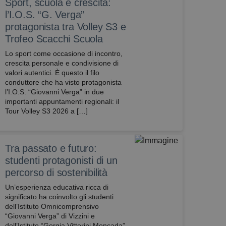
Sport, scuola e crescita:
l’I.O.S. “G. Verga”
protagonista tra Volley S3 e
Trofeo Scacchi Scuola
Lo sport come occasione di incontro,
crescita personale e condivisione di
valori autentici. È questo il filo
conduttore che ha visto protagonista
l’I.O.S. “Giovanni Verga” in due
importanti appuntamenti regionali: il
Tour Volley S3 2026 a […]
Tra passato e futuro:
studenti protagonisti di un
percorso di sostenibilità
Un’esperienza educativa ricca di
significato ha coinvolto gli studenti
dell’Istituto Omnicomprensivo
“Giovanni Verga” di Vizzini e
dell’Istituto “Gorgia Vittorini Moncada”