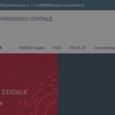
00r@istruzione.it
ctic85900r@pec.istruzione.it
MPRENSIVO STATALE
a
PNRR Progetti
PON
PN 21-27
Amministraz
 STATALE
"