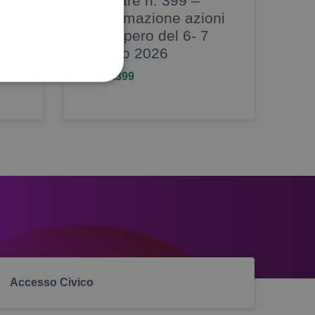
Circolare n. 399 –
Proclamazione azioni
ggio
di sciopero del 6- 7
maggio 2026
circ. n.399
 utilizzati per scopi
 alcune operazioni non
home banking
no di effettuare e
Accesso Civico
uso della scala di grigi