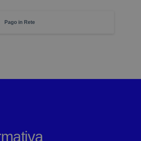
l’uso della dimensione dei
’uso dell’alto contrasto
Pago in Rete
a visualizzazione dei link
ormativa