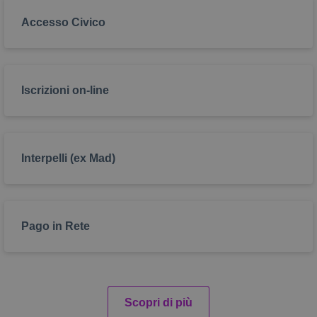
Accesso Civico
dimensioneCarattereBody
.iosvizzini.edu.it
1
settimana
Iscrizioni on-line
madisoft_alto_contrasto
.iosvizzini.edu.it
1
settimana
Interpelli (ex Mad)
showLinkEsterni
.iosvizzini.edu.it
1
Pago in Rete
settimana
Scopri di più