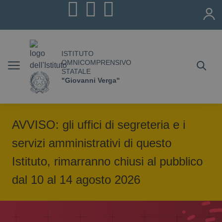
Vai ai contenuti
Vai al menu di navigazione
Vai al footer
ISTITUTO
OMNICOMPRENSIVO
STATALE
"Giovanni Verga"
AVVISO: gli uffici di segreteria e i
servizi amministrativi di questo
Istituto, rimarranno chiusi al pubblico
dal 10 al 14 agosto 2026