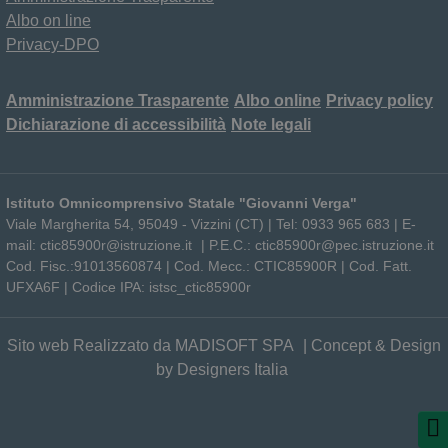
Albo on line
Privacy-DPO
Amministrazione Trasparente
Albo online
Privacy policy
Dichiarazione di accessibilità
Note legali
Istituto Omnicomprensivo Statale "Giovanni Verga"
Viale Margherita 54, 95049 - Vizzini (CT) |
Tel:
0933 965 683 |
E-
mail:
ctic85900r@istruzione.it
|
P.E.C.:
ctic85900r@pec.istruzione.it
Cod. Fisc.:
91013560874 |
Cod. Mecc.
: CTIC85900R |
Cod. Fatt.
UFXA6F | Codice
IPA
: istsc_ctic85900r
Sito web Realizzato da MADISOFT SPA
|
Concept & Design
by Designers Italia