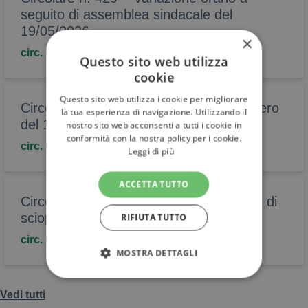
seguito di assemblea sindacale del
19/05/2026
×
circ. n.429
Questo sito web utilizza
cookie
Questo sito web utilizza i cookie per migliorare
Circolare n. 428 – Proclamazione sciopero
la tua esperienza di navigazione. Utilizzando il
del 18 maggio 2026
nostro sito web acconsenti a tutti i cookie in
conformità con la nostra policy per i cookie.
circ. n.428
Leggi di più
ACCETTA TUTTO
Circolare n. 399 – Proclamazione azioni di
sciopero del 6- 7 maggio 2026
RIFIUTA TUTTO
circ. n.399
MOSTRA DETTAGLI
TECNICI
Vedi tutti