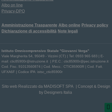
Albo on line
Privacy-DPO
Amministrazione Trasparente
Albo online
Privacy policy
Dichiarazione di accessibilità
Note legali
Istituto Omnicomprensivo Statale "Giovanni Verga"
Viale Margherita 54, 95049 - Vizzini (CT) |
Tel:
0933 965 683 |
E-
mail:
ctic85900r@istruzione.it
|
P.E.C.:
ctic85900r@pec.istruzione.it
Cod. Fisc.:
91013560874 |
Cod. Mecc.
: CTIC85900R |
Cod. Fatt.
UFXA6F | Codice
IPA
: istsc_ctic85900r
Sito web Realizzato da MADISOFT SPA
|
Concept & Design
by Designers Italia