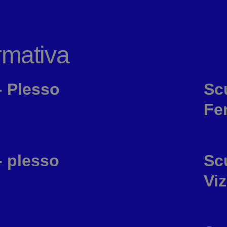
ormativa
- Plesso
Scu
Fe
- plesso
Scu
Viz