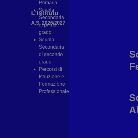
Primaria
Scuola
L'Istituto
Secondaria
A.S. 2026/2027
di primo
grado
Scuola
Secondaria
S
di secondo
grado
F
Percorsi di
Istruzione e
Formazione
Professionale
S
A