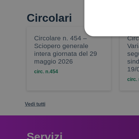
Circolari
Circolare n. 454 –
Circ
Sciopero generale
Vari
intera giornata del 29
seg
maggio 2026
sin
19/
circ. n.454
circ.
Sono i cookie che servono 
ulteriori e sono normalment
potrebbero essere compiu
(visualizzazione dell’estra
mantenere l’identificazione
Vedi tutti
Nome
madisoft_gray_scale
Servizi