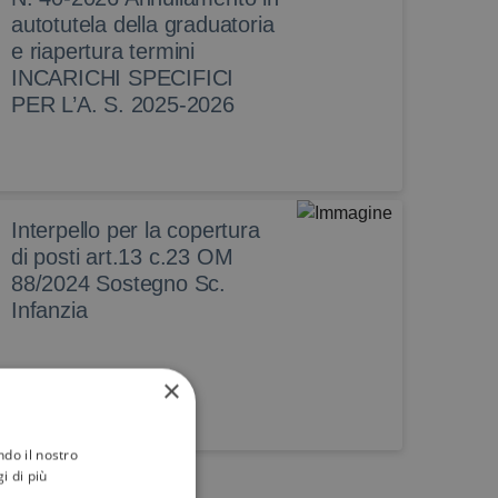
autotutela della graduatoria
e riapertura termini
INCARICHI SPECIFICI
PER L’A. S. 2025-2026
Interpello per la copertura
di posti art.13 c.23 OM
88/2024 Sostegno Sc.
Infanzia
×
ndo il nostro
i di più