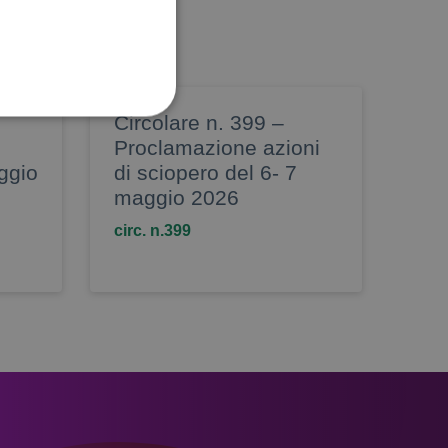
Circolare n. 399 –
Proclamazione azioni
ggio
di sciopero del 6- 7
maggio 2026
circ. n.399
 utilizzati per scopi
 alcune operazioni non
home banking
no di effettuare e
uso della scala di grigi