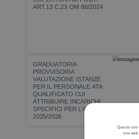
ART.13 C.23 OM 88/2024
GRADUATORIA
PROVVISORIA
VALUTAZIONE ISTANZE
PER IL PERSONALE ATA
QUALIFICATO CUI
ATTRIBUIRE INCARICHI
SPECIFICI PER L’A. S.
2025/2026
Questo sito 
sito web 