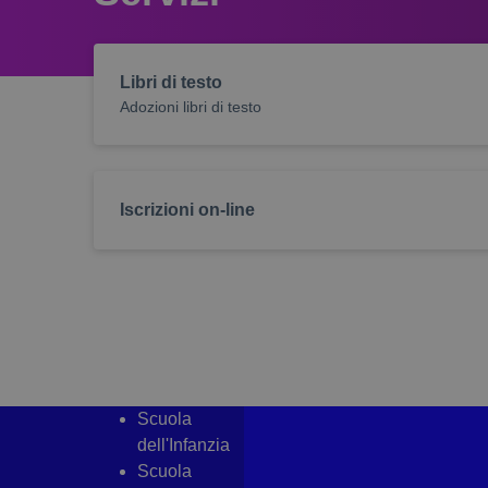
dimensioneCarattereB
madisoft_alto_contrast
Libri di testo
showLinkEsterni
Adozioni libri di testo
Iscrizioni on-line
Scuola
dell'Infanzia
Scuola