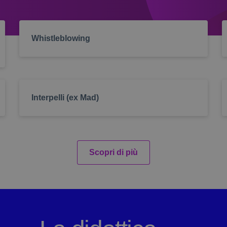
ody
.iosvizzini.edu.it
1
Il cookie registra la scelta dell’utente per 
settimana
caratteri
o
.iosvizzini.edu.it
1
Il cookie registra la scelta dell’utente per l
settimana
Whistleblowing
.iosvizzini.edu.it
1
Il cookie registra la scelta dell’utente per l
settimana
esterni
Interpelli (ex Mad)
Scopri di più