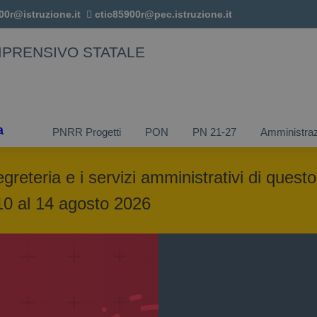
00r@istruzione.it
ctic85900r@pec.istruzione.it
MPRENSIVO STATALE
a
PNRR Progetti
PON
PN 21-27
Amministraz
egreteria e i servizi amministrativi di questo
 10 al 14 agosto 2026