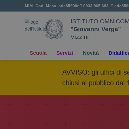
Vai ai contenuti
MIM
Cod. Mecc.
ctic85900r
0933 965 683
ctic859
O
Vai al menu di navigazione
Vai al footer
ISTITUTO OMNICO
"Giovanni Verga"
Vizzini
Scuola
Servizi
Novità
Didattic
AVVISO: gli uffici di s
chiusi al pubblico dal