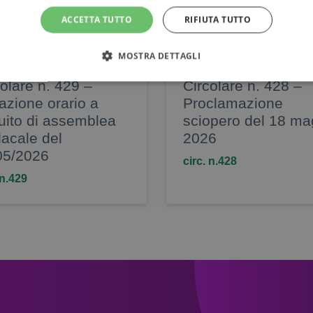
Vedi tutti
ACCETTA TUTTO
RIFIUTA TUTTO
MOSTRA DETTAGLI
olare n. 429 –
Circolare n. 428 –
TECNICI
azione orario a
Proclamazione
uito di assemblea
sciopero del 18 ma
dacale del
2026
05/2026
Tecnici
circ. n.428
 n.429
a effettuare la navigazione o fornire un servizio richiesto dall’utente. Non vengono
e installati direttamente dal titolare del sito web. Senza il ricorso a tali cookie,
te o sarebbero più complesse e/o meno sicure, come ad esempio le attività di 
tto conto, bonifici, pagamento di bollette, ecc.), per le quali i cookie, che consento
 dell’utente nell’ambito della sessione, risultano indispensabili.
Provider
/
Scadenza
Descrizione
Dominio
.iosvizzini.edu.it
1
Il cookie registra la scelta dell’utente per l’
settimana