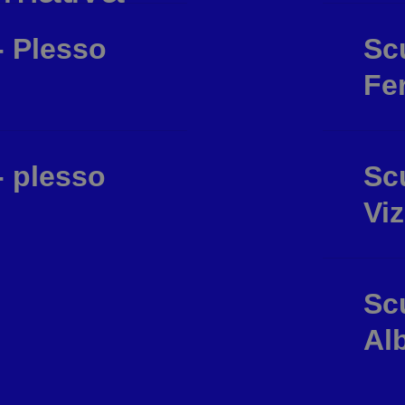
- Plesso
Scu
Fe
- plesso
Scu
Viz
Scu
Alb