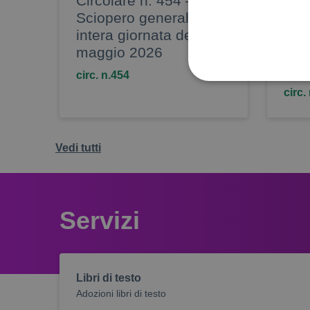
Circolare n. 454 –
Circ
Sciopero generale
Vari
intera giornata del 29
seg
maggio 2026
sin
19/
circ. n.454
circ.
Vedi tutti
Sono i cookie che servono 
ulteriori e sono normalment
potrebbero essere compiu
Servizi
(visualizzazione dell’estra
mantenere l’identificazione
Nome
Libri di testo
madisoft_gray_scale
Adozioni libri di testo