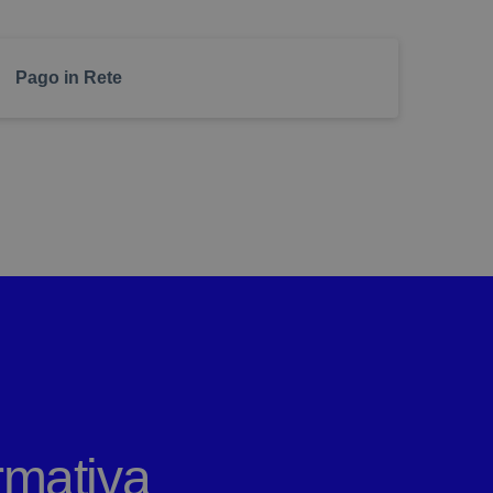
l’uso della dimensione dei
’uso dell’alto contrasto
Pago in Rete
a visualizzazione dei link
ormativa