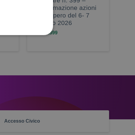
Circolare n. 399 –
Proclamazione azioni
ggio
di sciopero del 6- 7
maggio 2026
circ. n.399
 utilizzati per scopi
 alcune operazioni non
home banking
no di effettuare e
Accesso Civico
uso della scala di grigi