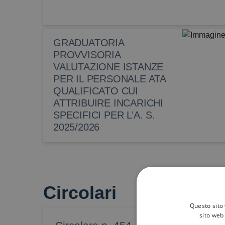
GRADUATORIA
PROVVISORIA
VALUTAZIONE ISTANZE
PER IL PERSONALE ATA
QUALIFICATO CUI
ATTRIBUIRE INCARICHI
SPECIFICI PER L’A. S.
2025/2026
Circolari
Questo sito 
sito web 