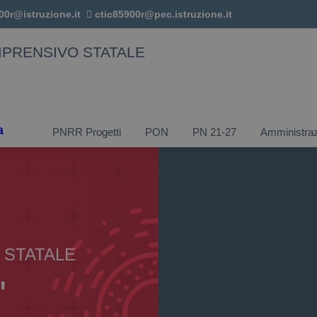
00r@istruzione.it
ctic85900r@pec.istruzione.it
MPRENSIVO STATALE
a
PNRR Progetti
PON
PN 21-27
Amministraz
 STATALE
"