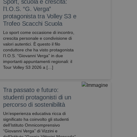
Sport, scuola e crescita:
l’I.O.S. “G. Verga”
protagonista tra Volley S3 e
Trofeo Scacchi Scuola
Lo sport come occasione di incontro,
crescita personale e condivisione di
valori autentici. È questo il filo
conduttore che ha visto protagonista
l’I.O.S. “Giovanni Verga” in due
importanti appuntamenti regionali: il
Tour Volley S3 2026 a […]
Tra passato e futuro:
studenti protagonisti di un
percorso di sostenibilità
Un’esperienza educativa ricca di
significato ha coinvolto gli studenti
dell’Istituto Omnicomprensivo
“Giovanni Verga” di Vizzini e
dell’Istituto “Gorgia Vittorini Moncada”