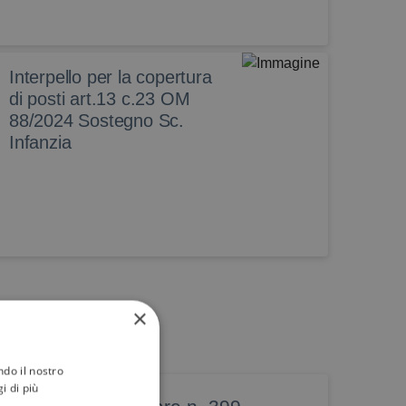
Interpello per la copertura
di posti art.13 c.23 OM
88/2024 Sostegno Sc.
Infanzia
×
ndo il nostro
i di più