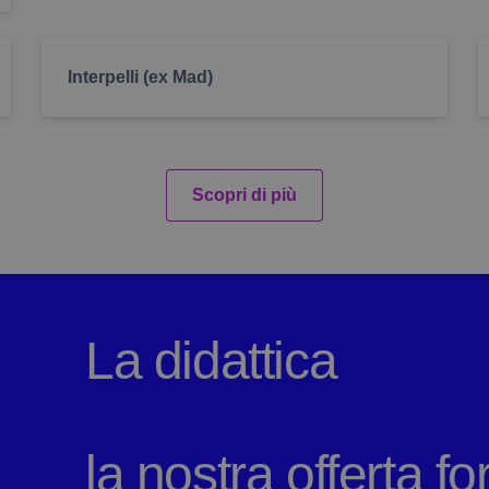
ody
.iosvizzini.edu.it
1
Il cookie registra la scelta dell’utente per 
settimana
caratteri
o
.iosvizzini.edu.it
1
Il cookie registra la scelta dell’utente per l
settimana
Interpelli (ex Mad)
.iosvizzini.edu.it
1
Il cookie registra la scelta dell’utente per l
settimana
esterni
Scopri di più
La didattica
la nostra offerta f