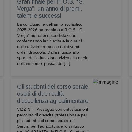
Gran finale per l’I.O.S. “G.
Verga”: un anno di premi,
talenti e successi
La conclusione dell’anno scolastico
2025-2026 ha regalato all’I.O.S. “G.
Verga” numerose soddisfazioni,
confermando la vivacità e la qualità
delle attività promosse nei diversi
ordini di scuola. Dalla musica allo
sport, dall’educazione civica alla tutela
dell’ambiente, passando […]
Gli studenti del corso serale
ospiti di due realtà
d’eccellenza agroalimentare
VIZZINI – Prosegue con entusiasmo il
percorso di crescita professionale per
gli studenti del corso serale in “
Servizi per l’agricoltura e lo sviluppo
rurale” (IPSASR) dell’I.O.S. “G. Verga”