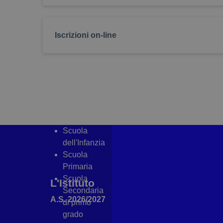
dimensioneCarattereB
madisoft_alto_contrast
Iscrizioni on-line
showLinkEsterni
Scuola
dell'Infanzia
Scuola
Primaria
Scuola
L'Istituto
Secondaria
A.S. 2026/2027
di primo
grado